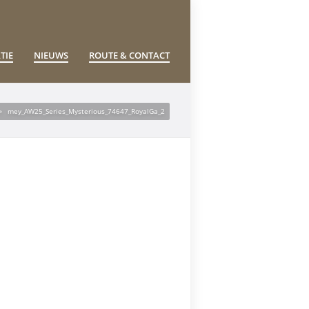
TIE
NIEUWS
ROUTE & CONTACT
»
mey_AW25_Series_Mysterious_74647_RoyalGa_2