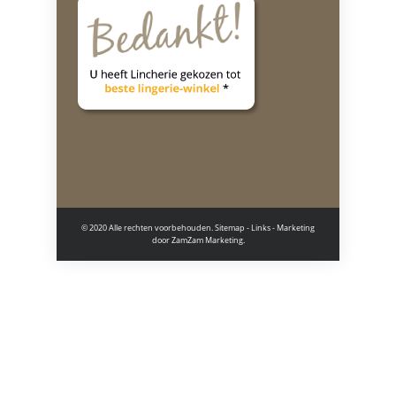
© 2020 Alle rechten voorbehouden.
Sitemap
-
Links
- Marketing
door
ZamZam Marketing.