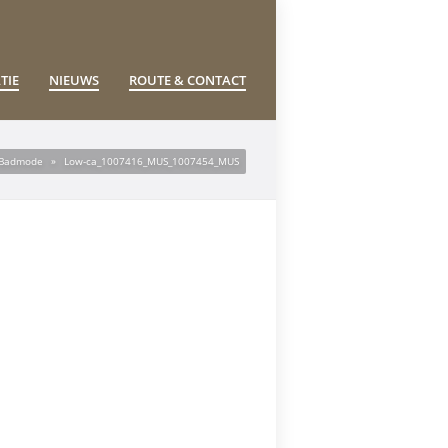
TIE
NIEUWS
ROUTE & CONTACT
– Badmode
»
Low-ca_1007416_MUS_1007454_MUS