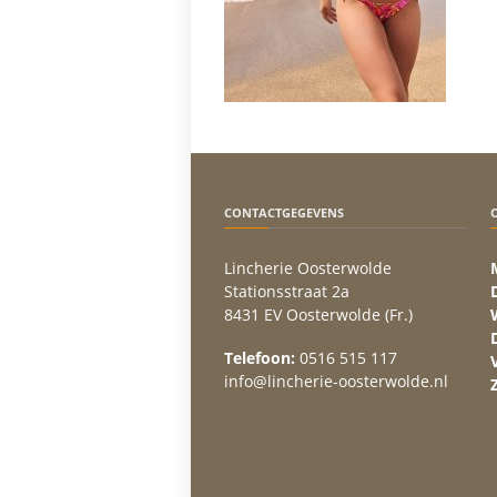
CONTACTGEGEVENS
Lincherie Oosterwolde
Stationsstraat 2a
8431 EV Oosterwolde (Fr.)
Telefoon:
0516 515 117
info@lincherie-oosterwolde.nl