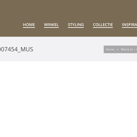
HOME
WINKEL
STYLING
COLLECTIE
INSPIRA
007454_MUS
Home
»
Marie Jo 