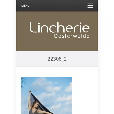
MENU
22308_2