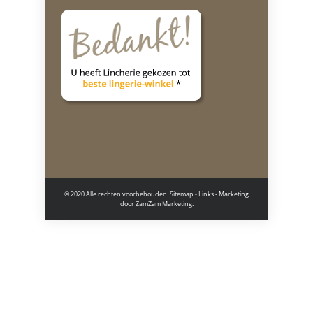
© 2020 Alle rechten voorbehouden.
Sitemap
-
Links
- Marketing
door
ZamZam Marketing.