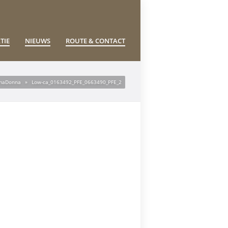
TIE
NIEUWS
ROUTE & CONTACT
maDonna
»
Low-ca_0163492_PFE_0663490_PFE_2