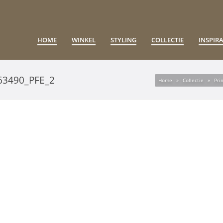
HOME
WINKEL
STYLING
COLLECTIE
INSPIRA
63490_PFE_2
Home
»
Collectie
»
Pri