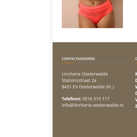
CONTACTGEGEVENS
Lincherie Oosterwolde
Stationsstraat 2a
8431 EV Oosterwolde (Fr.)
Telefoon:
0516 515 117
info@lincherie-oosterwolde.nl