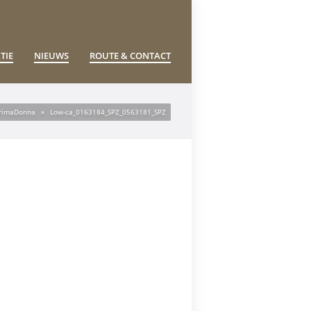
TIE
NIEUWS
ROUTE & CONTACT
rimaDonna
»
Low-ca_0163184_SPZ_0563181_SPZ