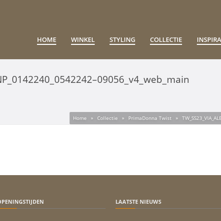
HOME
WINKEL
STYLING
COLLECTIE
INSPIRA
NP_0142240_0542242–09056_v4_web_main
Home
»
Collectie
»
PrimaDonna Twist
»
TW_SS23_VIA_AL
OPENINGSTIJDEN
LAATSTE NIEUWS