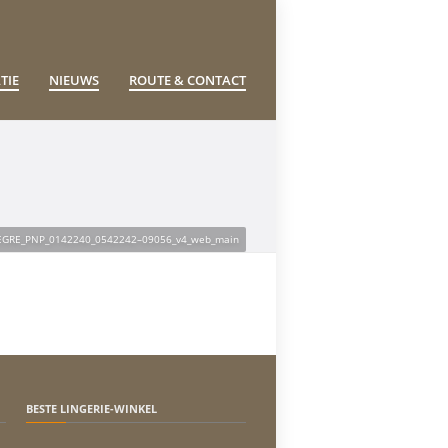
TIE
NIEUWS
ROUTE & CONTACT
EGRE_PNP_0142240_0542242–09056_v4_web_main
BESTE LINGERIE-WINKEL