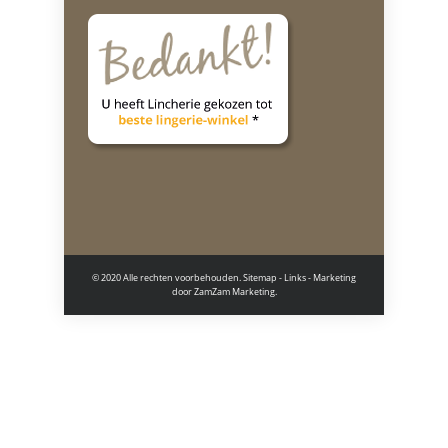
© 2020 Alle rechten voorbehouden.
Sitemap
-
Links
- Marketing
door
ZamZam Marketing.