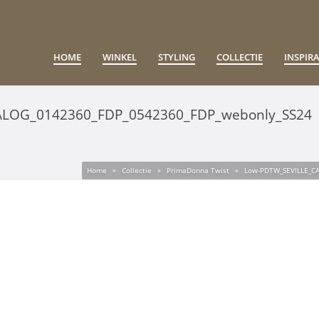
HOME
WINKEL
STYLING
COLLECTIE
INSPIRA
ALOG_0142360_FDP_0542360_FDP_webonly_SS24
Home
»
Collectie
»
PrimaDonna Twist
»
Low-PDTW_SEVILLE_C