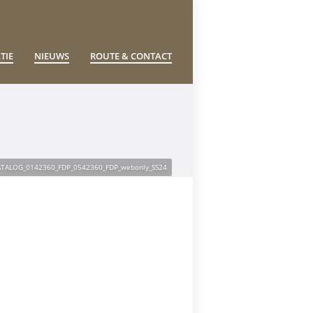
TIE
NIEUWS
ROUTE & CONTACT
ATALOG_0142360_FDP_0542360_FDP_webonly_SS24