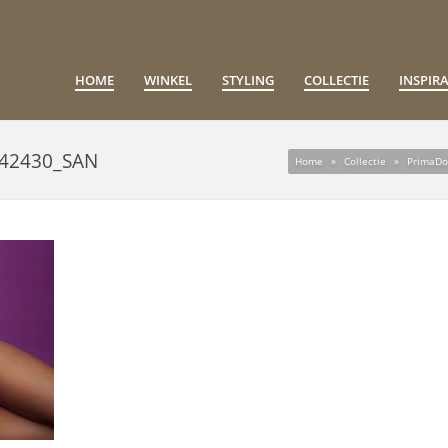
HOME
WINKEL
STYLING
COLLECTIE
INSPIRA
642430_SAN
Home
»
Collectie
»
PrimaDo