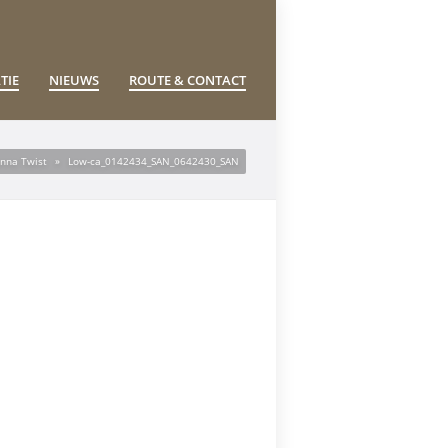
TIE
NIEUWS
ROUTE & CONTACT
nna Twist
»
Low-ca_0142434_SAN_0642430_SAN