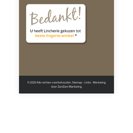
© 2020 Alle rechten voorbehouden.
Sitemap
-
Links
- Marketing
door
ZamZam Marketing.