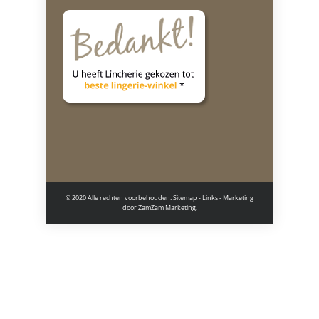
© 2020 Alle rechten voorbehouden.
Sitemap
-
Links
- Marketing
door
ZamZam Marketing.