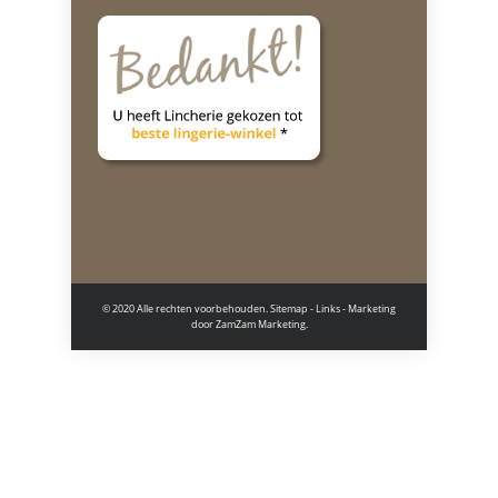
© 2020 Alle rechten voorbehouden.
Sitemap
-
Links
- Marketing
door
ZamZam Marketing.