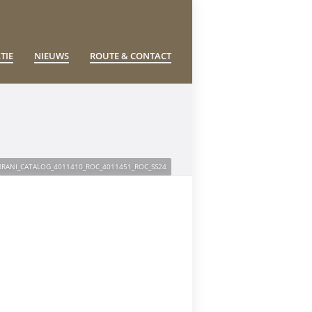
TIE
NIEUWS
ROUTE & CONTACT
RANI_CATALOG_4011410_ROC_4011451_ROC_SS24