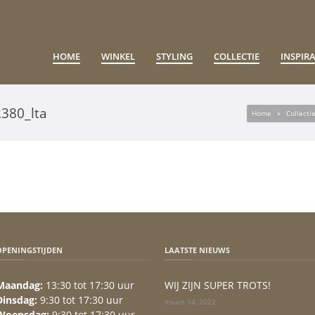
HOME
WINKEL
STYLING
COLLECTIE
INSPIRA
380_lta
Home
»
Collecti
OPENINGSTIJDEN
LAATSTE NIEUWS
Maandag:
13:30 tot 17:30 uur
WIJ ZIJN SUPER TROTS!
Dinsdag:
9:30 tot 17:30 uur
maart 14, 2022
Woensdag:
9:30 tot 17:30 uur