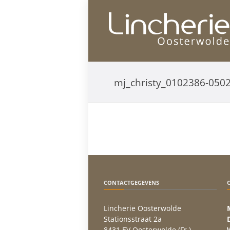
mj_christy_0102386-0502
CONTACTGEGEVENS
Lincherie Oosterwolde
Stationsstraat 2a
8431 EV Oosterwolde (Fr.)