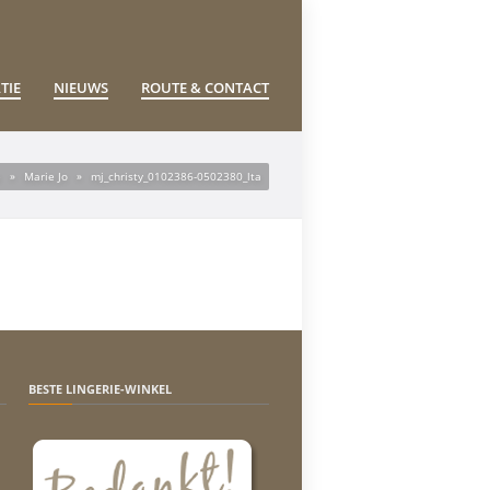
TIE
NIEUWS
ROUTE & CONTACT
e
»
Marie Jo
»
mj_christy_0102386-0502380_lta
BESTE LINGERIE-WINKEL