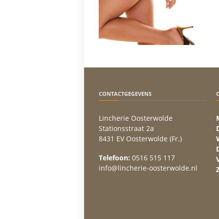
CONTACTGEGEVENS
Lincherie Oosterwolde
Stationsstraat 2a
8431 EV Oosterwolde (Fr.)
Telefoon:
0516 515 117
info@lincherie-oosterwolde.nl