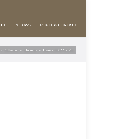
TIE
NIEUWS
ROUTE & CONTACT
»
Collectie
»
Marie Jo
»
Low-ca_0502732_VEL