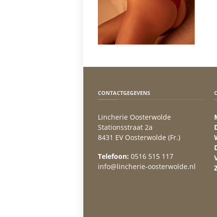
CONTACTGEGEVENS
Lincherie Oosterwolde
Stationsstraat 2a
8431 EV Oosterwolde (Fr.)
Telefoon:
0516 515 117
info@lincherie-oosterwolde.nl