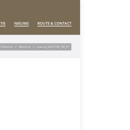
TIE
NIEUWS
ROUTE & CONTACT
Collectie
»
Marie Jo
»
Low-ca_0402794_FIR_01