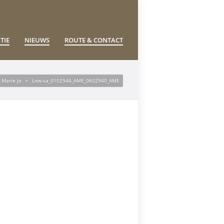
TIE
NIEUWS
ROUTE & CONTACT
Marie Jo
»
Low-ca_0102946_AME_0602940_AME