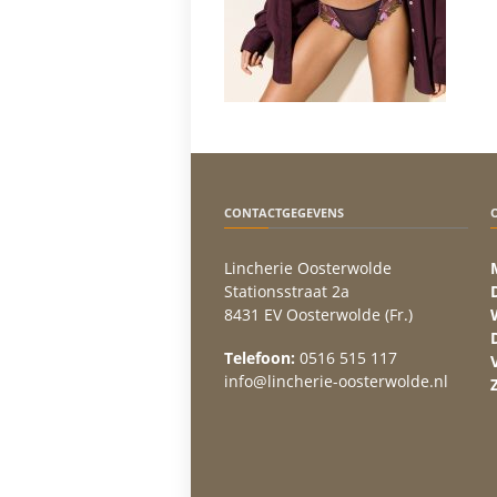
CONTACTGEGEVENS
Lincherie Oosterwolde
Stationsstraat 2a
8431 EV Oosterwolde (Fr.)
Telefoon:
0516 515 117
info@lincherie-oosterwolde.nl