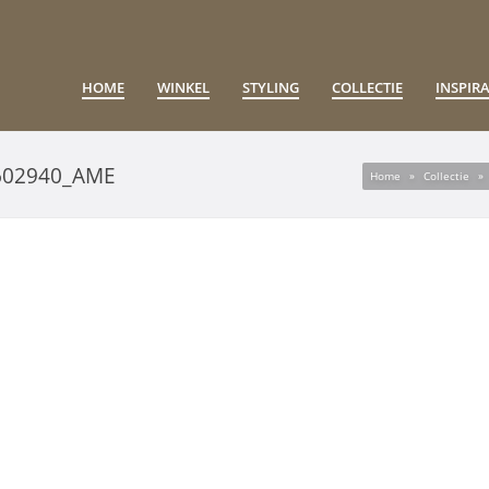
HOME
WINKEL
STYLING
COLLECTIE
INSPIRA
602940_AME
Home
»
Collectie
»