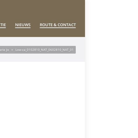
TIE
NIEUWS
ROUTE & CONTACT
rie Jo
»
Low-ca_0102810_NAT_0602810_NAT_01