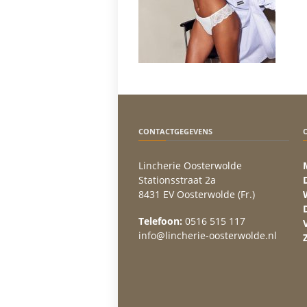
CONTACTGEGEVENS
Lincherie Oosterwolde
Stationsstraat 2a
8431 EV Oosterwolde (Fr.)
Telefoon:
0516 515 117
info@lincherie-oosterwolde.nl