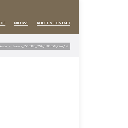
TIE
NIEUWS
ROUTE & CONTACT
Sarda
»
Low-ca_3500380_ZWA_3500350_ZWA_1-2