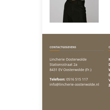
CONTACTGEGEVENS
Lincherie Oosterwolde
Stationsstraat 2a
8431 EV Oosterwolde (Fr.)
Telefoon:
0516 515 117
info@lincherie-oosterwolde.nl