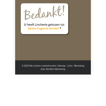
© 2020 Alle rechten voorbehouden.
Sitemap
-
Links
- Marketing
door
ZamZam Marketing.