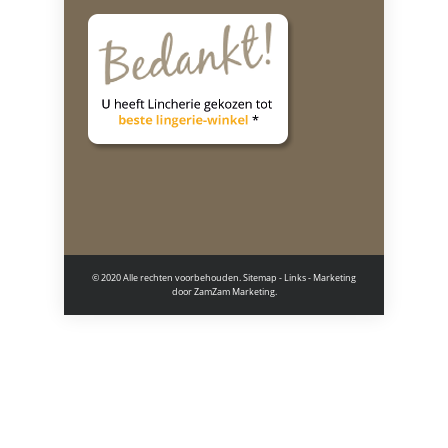
© 2020 Alle rechten voorbehouden.
Sitemap
-
Links
- Marketing
door
ZamZam Marketing.