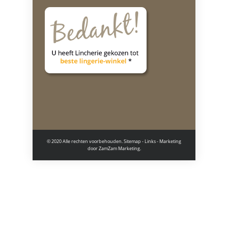
© 2020 Alle rechten voorbehouden.
Sitemap
-
Links
- Marketing
door
ZamZam Marketing.