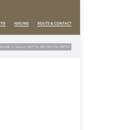
TIE
NIEUWS
ROUTE & CONTACT
Badmode
»
Low-ca_1007716_DRF_1007756_DRF_04