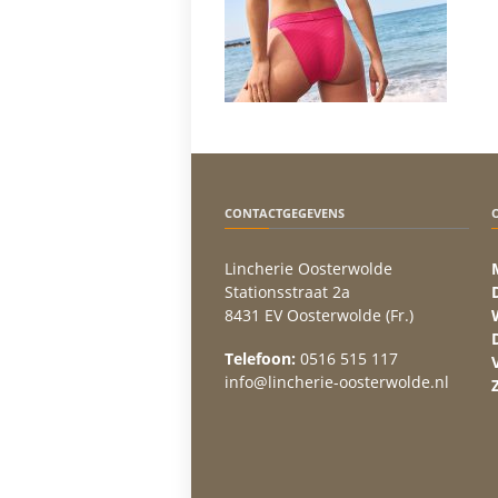
CONTACTGEGEVENS
Lincherie Oosterwolde
Stationsstraat 2a
8431 EV Oosterwolde (Fr.)
Telefoon:
0516 515 117
info@lincherie-oosterwolde.nl