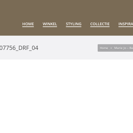
HOME
WINKEL
STYLING
COLLECTIE
INSPIRA
07756_DRF_04
Home
»
Marie Jo – 