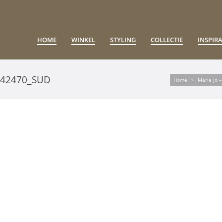
HOME
WINKEL
STYLING
COLLECTIE
INSPIRA
542470_SUD
Home
»
Marie Jo 