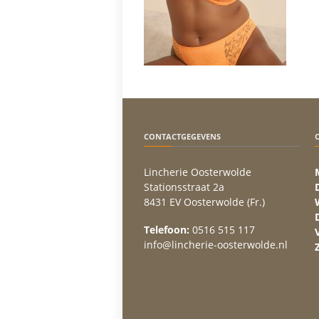
CONTACTGEGEVENS
Lincherie Oosterwolde
Stationsstraat 2a
8431 EV Oosterwolde (Fr.)
Telefoon:
0516 515 117
info@lincherie-oosterwolde.nl