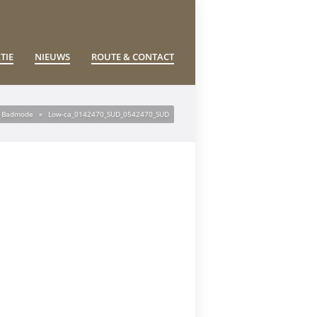
TIE
NIEUWS
ROUTE & CONTACT
– Badmode
»
Low-ca_0142470_SUD_0542470_SUD