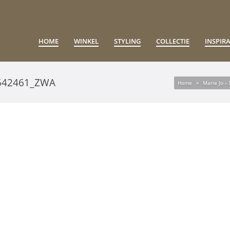
HOME
WINKEL
STYLING
COLLECTIE
INSPIRA
542461_ZWA
Home
»
Marie Jo 