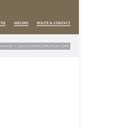
TIE
NIEUWS
ROUTE & CONTACT
– Badmode
»
Low-ca_0142460_ZWA_0542461_ZWA