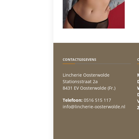
CONTACTGEGEVENS
Lincherie Oosterwolde
Stationsstraat 2a
8431 EV Oosterwolde (Fr.)
Telefoon:
0516 515 117
info@lincherie-oosterwolde.nl