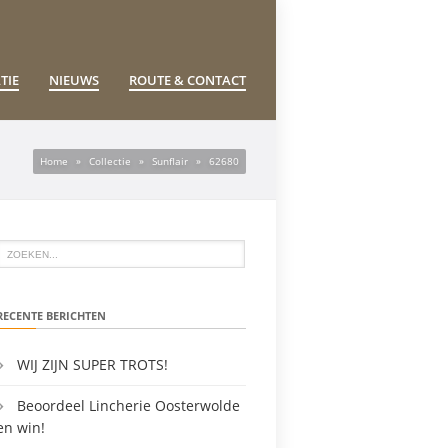
TIE
NIEUWS
ROUTE & CONTACT
Home
»
Collectie
»
Sunflair
»
62680
RECENTE BERICHTEN
WIJ ZIJN SUPER TROTS!
Beoordeel Lincherie Oosterwolde
en win!