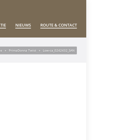
TIE
NIEUWS
ROUTE & CONTACT
ie
»
PrimaDonna Twist
»
Low-ca_0242432_SAN