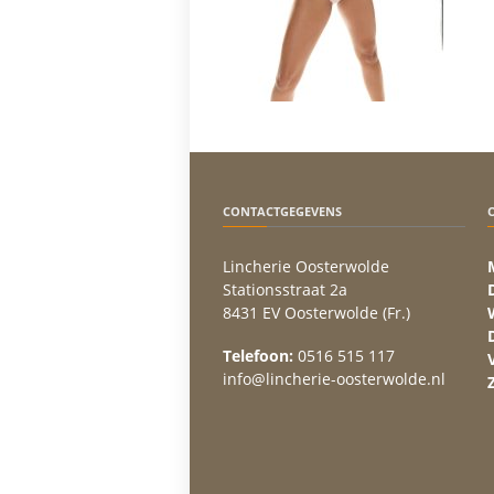
CONTACTGEGEVENS
Lincherie Oosterwolde
Stationsstraat 2a
8431 EV Oosterwolde (Fr.)
Telefoon:
0516 515 117
info@lincherie-oosterwolde.nl