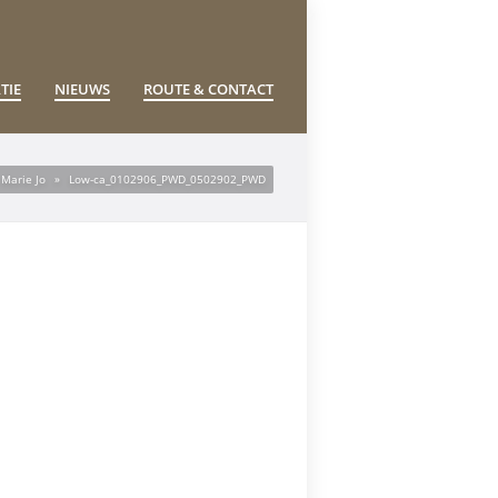
TIE
NIEUWS
ROUTE & CONTACT
Marie Jo
»
Low-ca_0102906_PWD_0502902_PWD