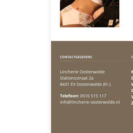
CONTACTGEGEVENS
Lincherie Oosterwolde
Stationsstraat 2a
8431 EV Oosterwolde (Fr.)
Telefoon:
0516 515 117
info@lincherie-oosterwolde.nl