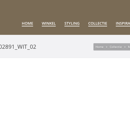
HOME
WINKEL
STYLING
COLLECTIE
INSPIRA
02891_WIT_02
Home
»
Collectie
»
M