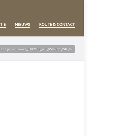
TIE
NIEUWS
ROUTE & CONTACT
arie Jo
»
Low-ca_0102896_WIT_0502891_WIT_02