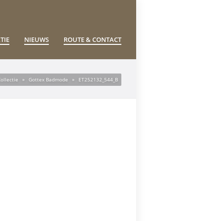
TIE
NIEUWS
ROUTE & CONTACT
ollectie
»
Gottex Badmode
»
ET252132_544_B