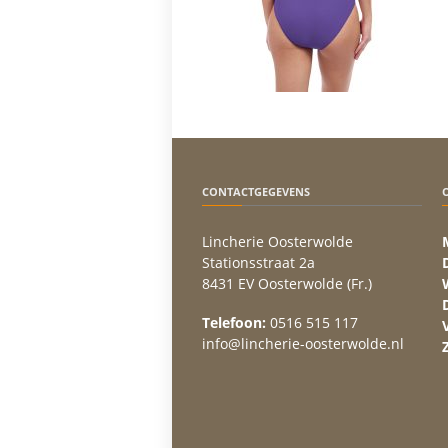
CONTACTGEGEVENS
Lincherie Oosterwolde
Stationsstraat 2a
8431 EV Oosterwolde (Fr.)
Telefoon:
0516 515 117
info@lincherie-oosterwolde.nl